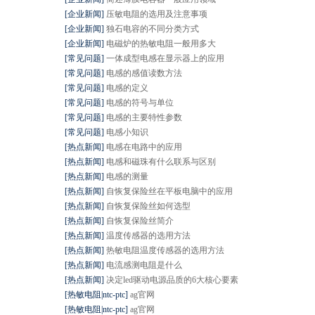
[企业新闻]
压敏电阻的选用及注意事项
[企业新闻]
独石电容的不同分类方式
[企业新闻]
电磁炉的热敏电阻一般用多大
[常见问题]
一体成型电感在显示器上的应用
[常见问题]
电感的感值读数方法
[常见问题]
电感的定义
[常见问题]
电感的符号与单位
[常见问题]
电感的主要特性参数
[常见问题]
电感小知识
[热点新闻]
电感在电路中的应用
[热点新闻]
电感和磁珠有什么联系与区别
[热点新闻]
电感的测量
[热点新闻]
自恢复保险丝在平板电脑中的应用
[热点新闻]
自恢复保险丝如何选型
[热点新闻]
自恢复保险丝简介
[热点新闻]
温度传感器的选用方法
[热点新闻]
热敏电阻温度传感器的选用方法
[热点新闻]
电流感测电阻是什么
[热点新闻]
决定led驱动电源品质的6大核心要素
[热敏电阻|ntc-ptc]
ag官网
[热敏电阻|ntc-ptc]
ag官网