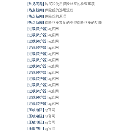
[常见问题]
购买和使用保险丝座的检查事项
[热点新闻]
保险丝的选用流程
[热点新闻]
保险丝的原理
[热点新闻]
保险丝座常见的类型保险丝座的功能
[过载保护器]
ag官网
[过载保护器]
ag官网
[过载保护器]
ag官网
[过载保护器]
ag官网
[过载保护器]
ag官网
[过载保护器]
ag官网
[过载保护器]
ag官网
[过载保护器]
ag官网
[过载保护器]
ag官网
[过载保护器]
ag官网
[过载保护器]
ag官网
[过载保护器]
ag官网
[过载保护器]
ag官网
[压敏电阻]
ag官网
[压敏电阻]
ag官网
[压敏电阻]
ag官网
[压敏电阻]
ag官网