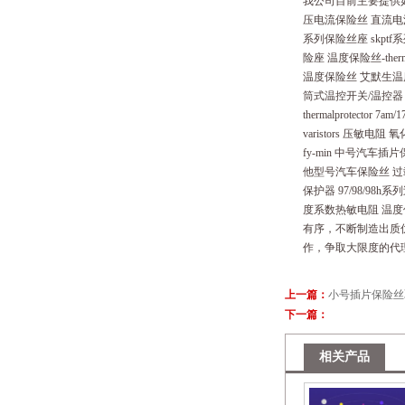
我公司目前主要提供如下
压电流保险丝 直流电流保
系列保险丝座 skpt
险座 温度保险丝-the
温度保险丝 艾默生温度保
筒式温控开关/温控器
thermalprotect
varistors 压敏
fy-min 中号汽车插
他型号汽车保险丝 过载保护
保护器 97/98/98
度系数热敏电阻 温度
有序，不断制造出质
作，争取大限度的代
上一篇：
小号插片保险丝
下一篇：
相关产品