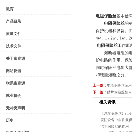
教育
电阻保险丝
基本信
产品目录
电阻保险丝
的
保护机器和设备。由
质量文件
4w，1 / 2w，
电阻保险丝
工作原
技术文件
熔断器电阻的电阻
关于富宽源
护电路的作用。保
同时保险丝电阻大
网站反馈
和缓慢熔断之分。
联系富宽源
上一篇：
电流保险丝应用
下一篇：
贴片保险丝如何
就业机会
相关资讯
无冲突声明
【汽车保险丝】sm
安防设备中自恢复
历史
汽车保险丝的作用