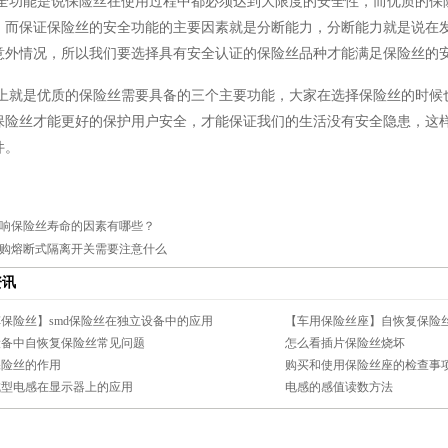
全功能是说保险丝在使用过程中都必须达到大限度的安全性，而优质的保
，而保证保险丝的安全功能的主要因素就是分断能力，分断能力就是说在
意外情况，所以我们要选择具有安全认证的保险丝品种才能满足保险丝的
上就是优质的保险丝需要具备的三个主要功能，大家在选择保险丝的时候
保险丝才能更好的保护用户安全，才能保证我们的生活没有安全隐患，这
件。
响保险丝寿命的因素有哪些？
购熔断式隔离开关需要注意什么
资讯
保险丝】smd保险丝在独立设备中的应用
【车用保险丝座】自恢复保险丝在
设备中自恢复保险丝常见问题
怎么看插片保险丝烧坏
保险丝的作用
购买和使用保险丝座的检查事
成型电感在显示器上的应用
电感的感值读数方法