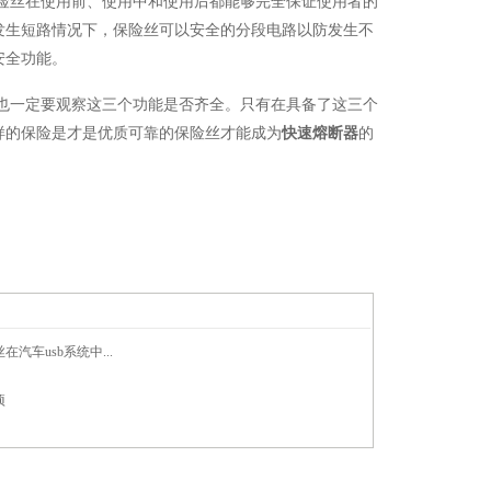
险丝在使用前、使用中和使用后都能够完全保证使用者的
发生短路情况下，保险丝可以安全的分段电路以防发生不
安全功能。
也一定要观察这三个功能是否齐全。只有在具备了这三个
样的保险是才是优质可靠的保险丝才能成为
快速熔断器
的
汽车usb系统中...
项