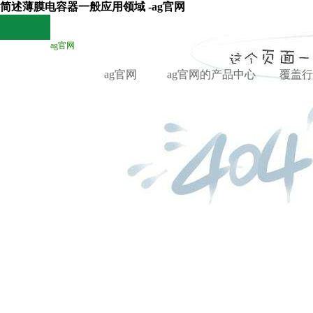
简述薄膜电容器一般应用领域 -ag官网
ag官网
ag官网
ag官网的产品中心
覆盖行