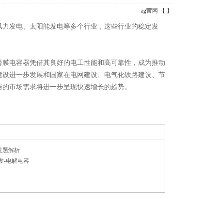
ag官网
【 】
风力发电、太阳能发电等多个行业，这些行业的稳定发
薄膜电容器凭借其良好的电工性能和高可靠性，成为推动
建设进一步发展和国家在电网建设、电气化铁路建设、节
器的市场需求将进一步呈现快速增长的趋势。
难题解析
发-电解电容