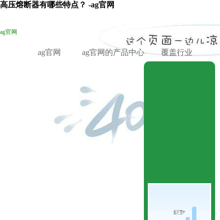
高压熔断器有哪些特点？ -ag官网
ag官网
ag官网
ag官网的产品中心
覆盖行业