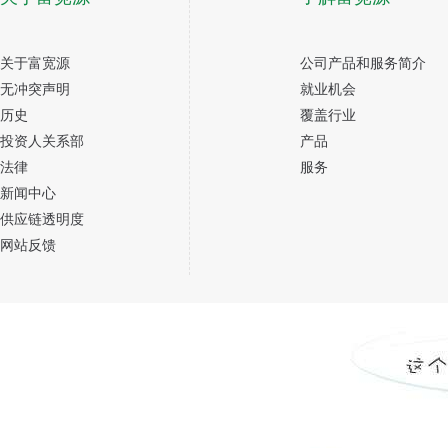
关于富宽源
公司产品和服务简介
无冲突声明
就业机会
历史
覆盖行业
投资人关系部
产品
法律
服务
新闻中心
供应链透明度
网站反馈