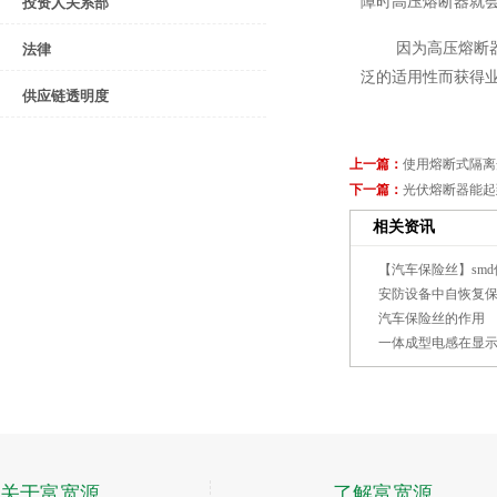
障时高压熔断器就
投资人关系部
因为高压熔断
法律
泛的适用性而获得
供应链透明度
上一篇：
使用熔断式隔离
下一篇：
光伏熔断器能起
相关资讯
【汽车保险丝】sm
安防设备中自恢复
汽车保险丝的作用
一体成型电感在显
关于富宽源
了解富宽源