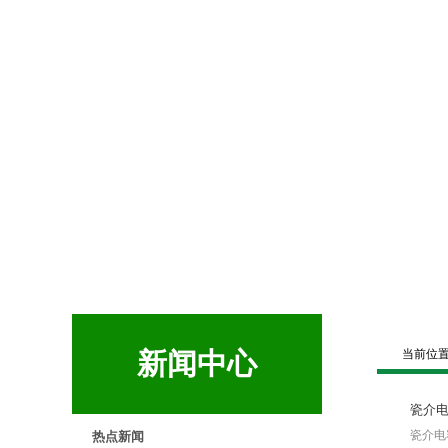
新闻中心
当前位
瓷介
瓷介电
热点新闻