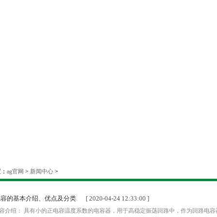
置：
ag官网
>
新闻中心
>
电容的基本介绍、优点及分类
[ 2020-04-24 12:33:00 ]
容介绍： 具有小的正电容温度系数的电容器，用于高稳定振荡回路中，作为回路电容器