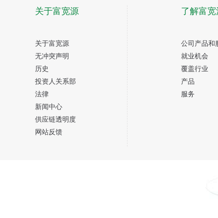
关于富宽源
了解富宽
关于富宽源
公司产品和
无冲突声明
就业机会
历史
覆盖行业
投资人关系部
产品
法律
服务
新闻中心
供应链透明度
网站反馈