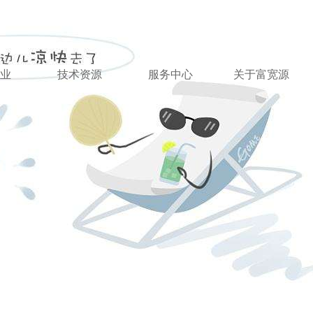
业
技术资源
服务中心
关于富宽源