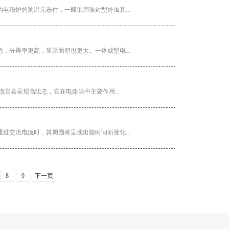
磁炉的测温元器件，一般采用玻封型外加其...
分辨率更高，显示面积也更大。一体成型电...
它会呈现高阻态，它在电路当中主要作用...
交流电流时，其周围将呈现出随时间而变化...
8
9
下一页