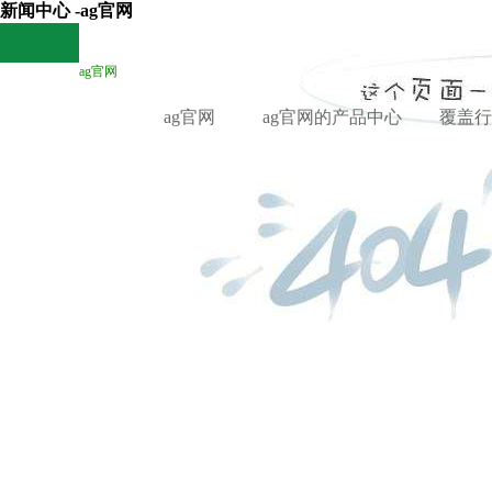
新闻中心 -ag官网
ag官网
ag官网
ag官网的产品中心
覆盖行