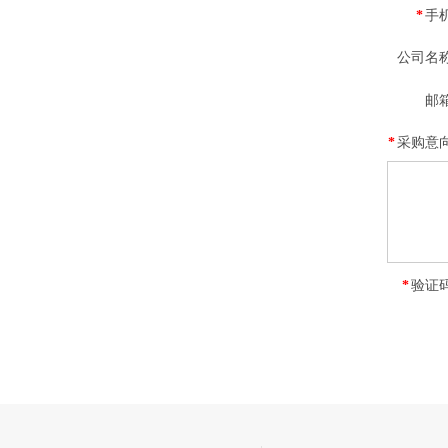
*
手
公司名
邮
*
采购意
*
验证