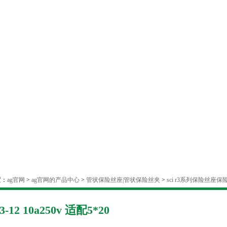
置：
ag官网
>
ag官网的产品中心
>
管状保险丝座|管状保险丝夹
>
sci r3系列保险丝座
r3-12 10a250v 适配5*20