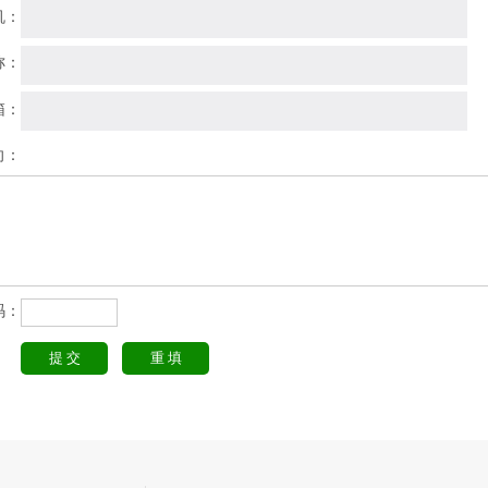
机：
称：
箱：
向：
码：