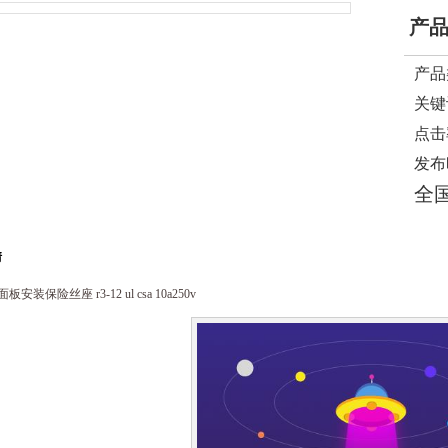
产
产品
关键
点击
发布
全
情
0面板安装保险丝座 r3-12 ul csa 10a250v