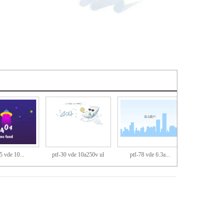
5 vde 10...
ptf-30 vde 10a250v ul
ptf-78 vde 6.3a...
20a250v