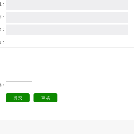
机：
称：
箱：
向：
码：