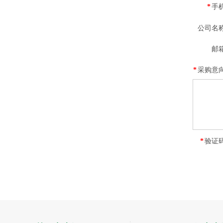
*
手
公司名
邮
*
采购意
*
验证